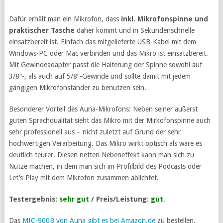
Dafür erhält man ein Mikrofon, dass
inkl. Mikrofonspinne und
praktischer Tasche
daher kommt und in Sekundenschnelle
einsatzbereit ist. Einfach das mitgelieferte USB-Kabel mit dem
Windows-PC oder Mac verbinden und das Mikro ist einsatzbereit.
Mit Gewindeadapter passt die Halterung der Spinne sowohl auf
3/8″-, als auch auf 5/8″-Gewinde und sollte damit mit jedem
gängigen Mikrofonständer zu benutzen sein.
Besonderer Vorteil des Auna-Mikrofons: Neben seiner äußerst
guten Sprachqualität sieht das Mikro mit der Mirkofonspinne auch
sehr professionell aus – nicht zuletzt auf Grund der sehr
hochwertigen Verarbeitung. Das Mikro wirkt optisch als wäre es
deutlich teurer. Diesen netten Nebeneffekt kann man sich zu
Nutze machen, in dem man sich im Profilbild des Podcasts oder
Let’s-Play mit dem Mikrofon zusammen ablichtet.
Testergebnis:
sehr gut
/ Preis/Leistung:
gut
.
Das
MIC-900B von Auna gibt es bei Amazon.de
zu bestellen.